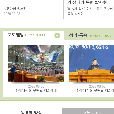
의 생애와 목회 발자취
샤론찬양선교단
'말씀의 일생' 휘선 박윤식 목사의
2026-05-03
목회 발자취
포토앨범
성가/특송
PHOTO ALBUM
HYMNS OF PRAIS
2026-08-06
2026-08-06
하계대성회 넷째날 폐회예배
하계대성회 넷째날 폐회
생명의 양식
오늘의 만나