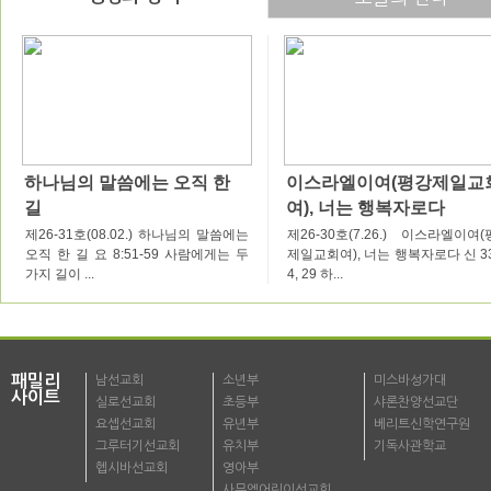
하나님의 말씀에는 오직 한
이스라엘이여(평강제일교
길
여), 너는 행복자로다
제26-31호(08.02.) 하나님의 말씀에는
제26-30호(7.26.) 이스라엘이여
오직 한 길 요 8:51-59 사람에게는 두
제일교회여), 너는 행복자로다 신 33
가지 길이 ...
4, 29 하...
패밀리
남선교회
소년부
미스바성가대
사이트
실로선교회
초등부
샤론찬양선교단
요셉선교회
유년부
베리트신학연구원
그루터기선교회
유치부
기독사관학교
헵시바선교회
영아부
사무엘어린이선교회