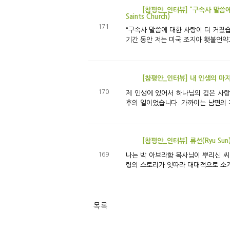
[참평안_인터뷰] “구속사 말씀에 대한 사랑이 더 커졌습니다” - 필리핀에서 온 허버트 루자
Saints Church)
171
“구속사 말씀에 대한 사랑이 더 커졌습니다” 필리핀에서 온 허버트 루자노(P.Herbert Luzano) 목사 마닐라 BTS교회(Brethrens & the Saint
기간 동안 저는 미국 조지아 횃불언약교
[참평안_인터뷰] 내 인생의 마
170
제 인생에 있어서 하나님의 깊은 사랑
후의 일이었습니다. 가까이는 남편의 자
[참평안_인터뷰] 류선
169
나는 박 아브라함 목사님이 뿌리신 씨
령의 스토리가 잇따라 대대적으로 소개됐
목록