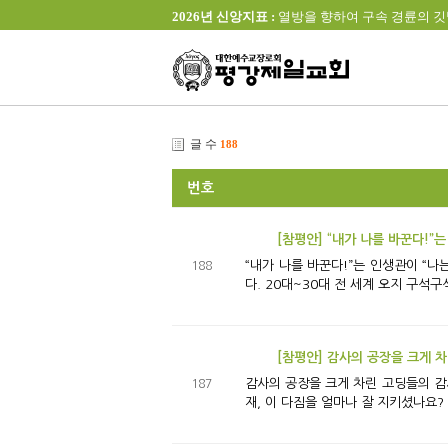
2026년 신앙지표 :
열방을 향하여 구속 경륜의 깃발을 높이 
글 수
188
번호
[참평안] “내가 나를 바꾼다!”
“내가 나를 바꾼다!”는 인생관이 “나는 나를 바꿀 수 없
188
다. 20대~30대 전 세계 오지 구석
[참평안] 감사의 공장을 크게 
감사의 공장을 크게 차린 고딩들의 감사 찾기 이야기 “감사의 공장을 차리자!” 연초 우리 평강의 식구들은 이 같은 다짐
187
재, 이 다짐을 얼마나 잘 지키셨나요?