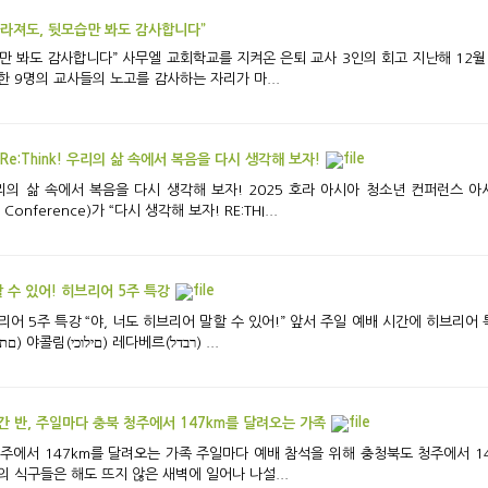
사라져도, 뒷모습만 봐도 감사합니다”
사무엘 교회학교를 지켜온 은퇴 교사 3인의 회고 지난해 12월 28일 주일 2부 광고 시간에는 그동안 사무엘 교
 9명의 교사들의 노고를 감사하는 자리가 마...
[참평안] 아시아에서의 첫 호라 Re:Think! 우리의 삶 속에서 복음을 다시 생각해 보자!
t Conference)가 “다시 생각해 보자! RE:THI...
[참평안] 야, 너도 히브리어 말할 수 있어! 히브리어 5주 특강
브리어 한 문장, ‘하이(ייה) 감아템(םתאםג) 야콜림(םילוכי) 레다베르(רבדל) ...
간 반, 주일마다 충북 청주에서 147km를 달려오는 가족
의 식구들은 해도 뜨지 않은 새벽에 일어나 나설...