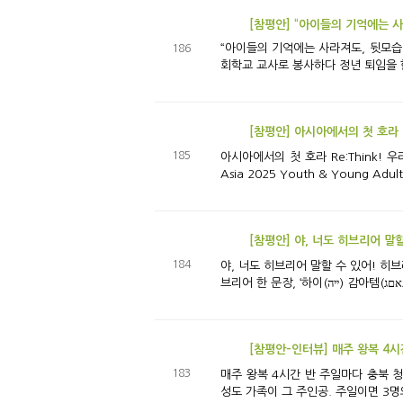
[참평안] “아이들의 기억에는 
“아이들의 기억에는 사라져도, 뒷모습만 봐도 감사합니다” 
186
회학교 교사로 봉사하다 정년 퇴임을 한
185
아시아에서의 첫 호라 Re:Think! 우리의 삶 속에서 복음을 다시 생각해 보자! 2025 호라 아시아 청소년 컨퍼런스 아시아에서 처음 열린 호라 청소년 컨퍼런스(Hora
Asia 2025 Youth & Young Adul
184
야, 너도 히브리어 말할 수 있어! 히브리어 5주 특강 “야, 너도 히브리어 말할 수 있어!” 앞서 주일 예배 시간에 히브리어 특강을 진행하겠다는 특별 광고 영상에서 나온 히
[참평안-인터뷰] 매주 왕복 4시
183
매주 왕복 4시간 반 주일마다 충북 청주에서 147km를 달려오는 가족 주일마다 예배 참석을 위해 충청북도 청주에서 147km를 달려오는 가족이 있다. 그루터기 류석진
성도 가족이 그 주인공. 주일이면 3명