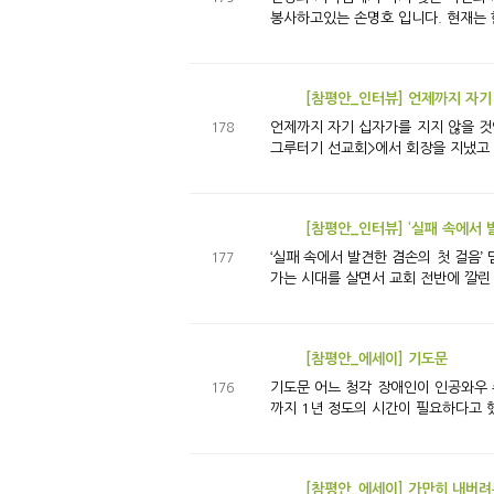
봉사하고있는 손명호 입니다. 현재는 한
[참평안_인터뷰] 언제까지 자기
언제까지 자기 십자가를 지지 않을 것인가? 강희승 신임 전도사 이야기 2025년도 교육 전도사로 새롭게 임명된 강희승 전도사는 청년 1부 <헵시
178
그루터기 선교회>에서 회장을 지냈고 2
[참평안_인터뷰] ‘실패 속에서 
‘실패 속에서 발견한 겸손의 첫 걸음’ 멈추지 않기를… 2025년 신입 전도사 ‘백은석’ 인터뷰 ‘누가 이런 시대에 새로운
177
가는 시대를 살면서 교회 전반에 깔린 
[참평안_에세이] 기도문
기도문 어느 청각 장애인이 인공와우 수술 후 70년 만에 소리를 듣게 되었다는 스토리의 영상을 시청했다. 수술 후 ‘소리’라는 음은 들을 수 있지만 그 언어를 이해하는 데
176
[참평안_에세이] 가만히 내버려