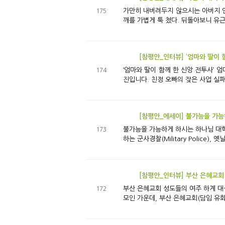
가만히 내버려두지 않으시는 아버지 인도네시아 성도들의 평강 연수원 투어 여느 때와 같이 주일 2부 예배를 드리러 모리아 성전에 들어가려던 참이었다. 누군가 나의 어
175
깨를 가볍게 툭 쳤다. 뒤돌아보니 유근
[참평안_인터뷰] ‘엄마와 딸이 
‘엄마와 딸이 함께 한 신앙 전투사’ 엄마 정경선 권사의 8
174
진입니다. 친정 오빠의 잦은 사업 실패
[참평안_에세이] 불가능을 가
불가능을 가능하게 하시는 하나님 대학교 졸업 후 입대해 올해로 13년째 군(軍) 복무 중입니다. 부대 내 사고 예방, 수사, 군 기강 확립 활동, 특수임무대 운용 등의 역할을
173
하는 군사경찰(Military Police)
[참평안_인터뷰] 부산 은혜교회
부산 은혜교회 성도들의 여주 하계 대성회 어느 때보다 뜨거웠던 평강 성도들의 ‘초막절’인 2023년 하계 대성회. 국내와 해외의 형제교회 성도들이 
172
모인 가운데, 부산 은혜교회(담임 유화창