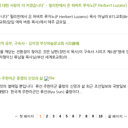
노(P.Herbert Luzano) 목사, 마닐라 BTS교회(Brethrens & the
s Church) 코로나 팬데믹
회(담임 에릭 버튼 목사)에서 매주 금요일...
지막 공부, 구속사 - 김미경 부산하늘문교회 사모師母
을 깨닫는 전환점이 찾아온 것은 남편(장민석 목사)이 구속사 시리즈 제6권「맹세
형이신 류남철 목사님(부산 세계로교회)의 ...
(Ryu Sun) 주한미군 중령의 신앙과 삶
앗의 열매일 뿐입니다. 류선 주한미군 중령의 신앙과 삶 최근 조선일보와 국방일보 
다. 한국계 주한미군인 류선(Ryu Sun) 중령이다...
첫 페이지
끝 페이지
1
2
3
4
5
6
7
8
9
10