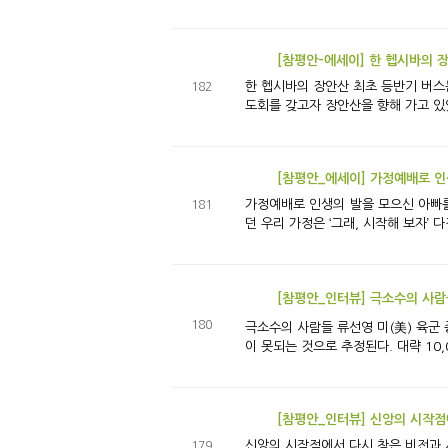
[참평안-에세이] 한 헵시바의 
한 헵시바의 장안산 최초 등반기 버스는 헤드라이트가 바닥에 드리운 두 개의 부채꼴 빛만을 의지한 채 흑암 속을 내달렸다. 우리는 며칠 후에 있을 대선과 나라를 위한 기
182
도회를 갖고자 장안산을 향해 가고 있었
[참평안_에세이] 가정예배로 
가정예배로 인생의 발을 모으신 아빠를 기억하며 “야! 가정예배 드리면 가정 살아나는데 왜 안 드려!!!” 원로 목사님의 말씀 한
181
던 우리 가정은 ‘그래, 시작해 보자’ 
[참평안_인터뷰] 극소수의 사람들
180
극소수의 사람들 류선영 미(美) 육군 중령의 대령 진급식 48만 명 중 3,000명, 0.6%. 현재 미국 육군 중 대령의 숫자이다. 이 중에서 여군에, 아시아계의 숫자로는 50명
이 못되는 것으로 추정된다. 대략 10,
[참평안_인터뷰] 신앙의 시작점
신앙의 시작점에서 다시 찾은 비전과 사명 고등부 교사가 된 이유 : 손명호 교사 안녕하세요. 고등부 한소리를 졸업한지 7년 만에 다시 돌아와 올해로 
179