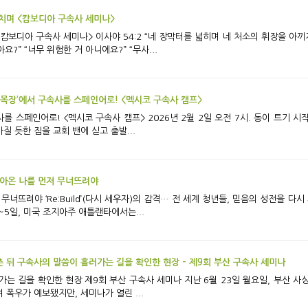
치며 <캄보디아 구속사 세미나>
 처소의 휘장을 아끼지 말고 널리 펴되 너의 줄을 길게 하며 너의 말뚝
거기 가도 괜찮아요?” “너무 위험한 거 아니에요?” “무사...
국의 목장’에서 구속사를 스페인어로! <멕시코 구속사 캠프>
26년 2월 2일 오전 7시. 동이 트기 시작한 시간에 LA 늘푸른동산 교회에서는 멕시코 구
 듯한 짐을 교회 밴에 싣고 출발...
쌓아온 나를 먼저 무너뜨려야
다 2025 미국 호라 컨퍼런스, 애틀랜타에서
2025년 7월 2~5일, 미국 조지아주 애틀랜타에서는...
춘 뒤 구속사의 말씀이 흘러가는 길을 확인한 현장 - 제9회 부산 구속사 세미나
월요일, 부산 사상구 언덕 위에 자리한 붉은 벽돌의 은혜교회로 목
폭우가 예보됐지만, 세미나가 열린 ...