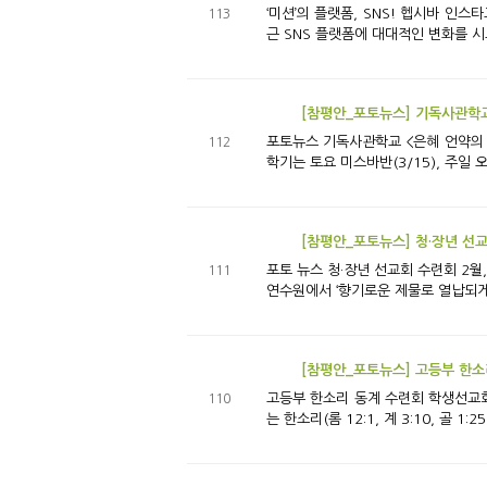
‘미션’의 플랫폼, SNS! 헵시바 인스타그램 헵시바 콘텐츠팀 실로 SNS 세상이다. 평강제일교회에서도 기관마다 소통의 창구로서 다양한 SNS를 활용하
113
근 SNS 플랫폼에 대대적인 변화를 시
[참평안_포토뉴스] 기독사관학교
포토뉴스 기독사관학교 <은혜 언약의 표징 제사와 율법책>반 개강 기독사관학교 구속사 시리즈 12권上 「은혜 언약의 표징 제사와 율법책」반이 처음으로 개강했다. 이번
112
학기는 토요 미스바반(3/15), 주일 오전
[참평안_포토뉴스] 청·장년 선
포토 뉴스 청·장년 선교회 수련회 2월, 평강제일교회 청·장년 선교회가 영적 성장을 위해 수련회와 워크숍을 개최했다. 청년1부 헵시바 선교회(20-26세)는 여주 평강제일
111
연수원에서 ‘향기로운 제물로 열납되게 하소서(
[참평안_포토뉴스] 고등부 한소
고등부 한소리 동계 수련회 학생선교회 고등부 한소리가 지난 1월 16일(목)부터 18일(토)까지 오색 여호와이레 수양관에서 ‘참된 예배자로 말씀을 지켜 구속사를 성취하
110
는 한소리(롬 12:1, 계 3:10, 골 1