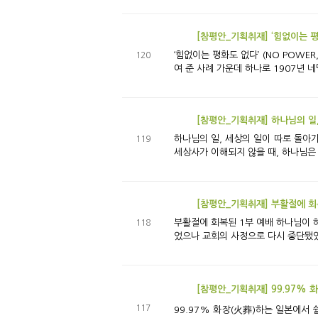
[참평안_기획취재] ‘힘없이는 평화
‘힘없이는 평화도 없다’ (NO POWER, NO PEACE) 헤이그에 간 헵시바 특사, <이준 열사 기념관> 방문기 ‘힘없는 평화
120
여 준 사례 가운데 하나로 1907년 네
[참평안_기획취재] 하나님의 일
하나님의 일, 세상의 일이 따로 돌아가는 것처럼 느껴진다면 강원도 오색 골짜기에 열린 2개의 행사 ‘하나님
119
세상사가 이해되지 않을 때, 하나님은 
[참평안_기획취재] 부활절에 회
부활절에 회복된 1부 예배 하나님이 허락하신 선물 2025년 4월 20일 부활절, 마침내 1부 예배가 재개되었다. 근 20개월 만이다. 코로나 사태로 일시 멈추었다가 회복되
118
[참평안_기획취재] 99.97% 
117
99.97% 화장(火葬)하는 일본에서 쉴 땅을 마련해 주신 하나님 일본 선교의 주춧돌, 스즈키 유미코