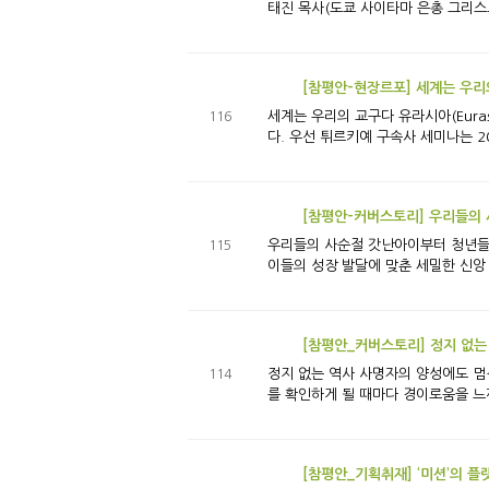
태진 목사(도쿄 사이타마 은총 그리스도
[참평안-현장르포] 세계는 우리의
세계는 우리의 교구다 유라시아(Eurasia)에 구속사의 씨앗이 떨어지다! 지난 2월~3월 인도, 이집트, 튀르키예(앙카라, 이스탄불) 등에서 잇따라 <구속사 세미나>가 열렸
116
다. 우선 튀르키예 구속사 세미나는 202
[참평안-커버스토리] 우리들의 
우리들의 사순절 갓난아이부터 청년들까지, 평강의 미래들의 사순절 평강 어린이들의 사순절 평강 어린이들의 신앙 교육은 0세부터 시작됩니다. 사무엘 교회학교는 어린
115
이들의 성장 발달에 맞춘 세밀한 신앙 
[참평안_커버스토리] 정지 없는
정지 없는 역사 사명자의 양성에도 멈춤이 없습니다 ‘이제까지 일하시는’(요 5:17) 하나님의 역사에 멈춤이 있을 수 없음을 알고 있다 하더라도 참으로 ‘정지 없는’ 그 역사
114
를 확인하게 될 때마다 경이로움을 느끼
[참평안_기획취재] ‘미션’의 플