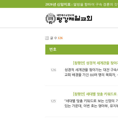
2026년 신앙지표 :
열방을 향하여 구속 경륜의 깃발을 높이 
글 수
126
번호
[참평안] 성경적 세계관을 찾아
성경적 세계관을 찾아가는 대전 구속사 아카데미 ‘대전 구속사 아카데미(회장 조영진 목사)’는 2018년부터 활동을 시작하여 
126
교회 배경을 가진 80여 명의 목회자, 
[참평안] 세대별 맞춤 키워드로
“세대별 맞춤 키워드로 보는 신앙의 기초” 새해 새 학기 성경학교를 새롭게!! 하나님 앞에 더 좋은 학교로 거듭나기 위한 노력이 2026년에도 각급 성
125
있는 가운데, 이번 호는 영아부, 유치부