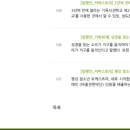
[참평안_커버스토리] 3년여 만
3년여 만에 열리는 기독사관학교 제28기 수료식 구속사 말씀으로 회복하며 전진하는 교회 < 평강제일교회 기독사관학교>는 군(軍
109
교’를 사용한 것에서 알 수 있듯, 성도들을
[참평안_기획취재] 성경을 읽는
성경을 읽는 소리가 지구를 움직여야 합니다 휘선 박윤식 목사는 예배 시간에 전 성도가 함께 성경을 소리 내어 읽도록 유도하곤 했다. 성경 구절
108
리가 지구를 움직인다고 말했다. 또한 
[참평안_커버스토리] 평강 청소
평강 청소년 오케스트라, 새로 시작합니다! 2007년도 ‘평강 4000성가대’가 출범한 이후 <평강 청소년 오케스트라>는 한때 100여 명의 단원이 훈련받던 찬양대이자, 미
107
래의 <바울관현악단> 단원을 배출하는 ‘
목록