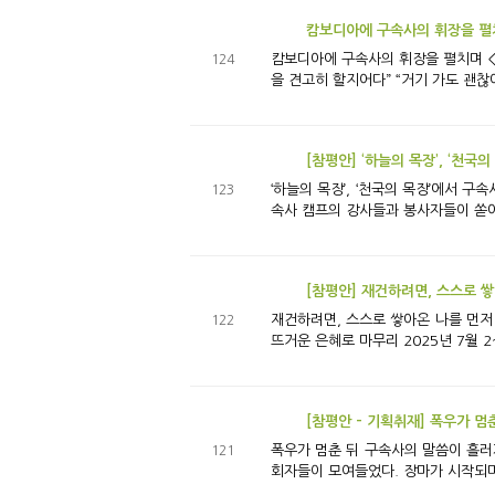
캄보디아에 구속사의 휘장을 펼
캄보디아에 구속사의 휘장을 펼치며 <캄보디아 구속사 세미나> 이사야 54:2 “네 장막터를 넓히며 네
124
을 견고히 할지어다” “
[참평안] ‘하늘의 목장’, ‘천
‘하늘의 목장’, ‘천국의 목장’에서 구속사를 스페인어로! <멕시코 구속사 캠프> 20
123
속사 캠프의 강사들과 봉사자들이 쏟아질
[참평안] 재건하려면, 스스로 
재건하려면, 스스로 쌓아온 나를 먼저 무너뜨려야 ‘Re:Build’(다시 세우자)의 감격… 전 세계 청년들, 믿음의 성전을 다시 세우
122
뜨거운 은혜로 마무리 
[참평안 - 기획취재] 폭우가 멈
폭우가 멈춘 뒤 구속사의 말씀이 흘러가는 길을 확인한 현장 제9회 부산 구속사 세미나 지난 6월 23일 
121
회자들이 모여들었다. 장마가 시작되며 