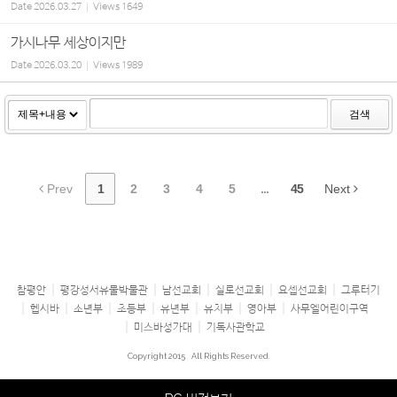
Date
2026.03.27
Views
1649
가시나무 세상이지만
Date
2026.03.20
Views
1989
검색
Prev
1
2
3
4
5
...
45
Next
참평안
평강성서유물박물관
남선교회
실로선교회
요셉선교회
그루터기
헵시바
소년부
초등부
유년부
유치부
영아부
사무엘어린이구역
미스바성가대
기독사관학교
Copyright 2015
All Rights Reserved.