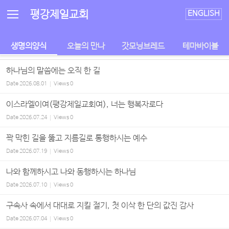
Sketchbook5, 스케치북5
Sketchbook5, 스케치북5
평강제일교회
ENGLISH
생명의양식
오늘의 만나
갓모닝브레드
테마바이블
하나님의 말씀에는 오직 한 길
Date
2026.08.01
Views
0
이스라엘이여(평강제일교회여), 너는 행복자로다
Date
2026.07.24
Views
0
꽉 막힌 길을 뚫고 지름길로 통행하시는 예수
Date
2026.07.19
Views
0
나와 함께하시고 나와 동행하시는 하나님
Date
2026.07.10
Views
0
구속사 속에서 대대로 지킬 절기, 첫 이삭 한 단의 값진 감사
Date
2026.07.04
Views
0