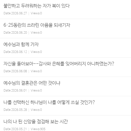
불안하고 두려워하는 자가 복이 있다
Date
2026.06.27
Views
0
6·25동란의 쓰라린 아픔을 되새기자
Date
2026.06.20
Views
0
예수님과 함께 가자
Date
2026.06.12
Views
0
자신을 돌아보아--감사와 은혜를 잊어버리지 아니하였는가?
Date
2026.06.08
Views
0
예수님의 결혼관은 어떤 것이냐
Date
2026.06.01
Views
0
나를 선택하신 하나님이 나를 어떻게 쓰실 것인가?
Date
2026.05.28
Views
0
나의 나 된 신앙을 점검해 보는 시간
Date
2026.05.21
Views
905