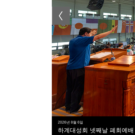
2026년 8월 6일
하계대성회 넷째날 폐회예배